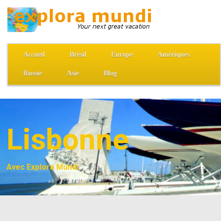
Accueil
Brésil
Europe
Amériques
Russie
Asie
Blog
Lisbonne
Avec Explora Mundi