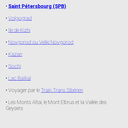
•
Saint Pétersbourg (SPB)
•
Volgograd
•
Ile de Kizhi
•
Novgorod ou Veliki Novgorod
•
Kazan
•
Sochi
•
Lac Baïkal
• Voyager par le
Train Trans Sibérien
• Les Monts Altai, le Mont Elbrus et la Vallée des
Geysers