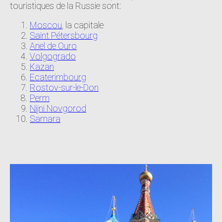
touristiques de la Russie sont:
Moscou
, la capitale
Saint Pétersbourg
Anel de Ouro
Volgogrado
Kazan
Ecaterimbourg
Rostov-sur-le-Don
Perm
Nijni Novgorod
Samara