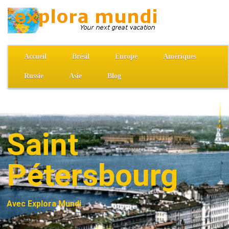
Accueil
Brésil
Europe
Amériques
Russie
Asie
Blog
Saint
Pétersbourg
Avec Explora Mundi