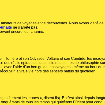
x amateurs de voyages et de découvertes. Nous avons visité d
ouhaits
ne s'arrête pas.
ervent encore leur charme.
er. Homère et son Odyssée, Voltaire et son Candide, les incroy
 des récits épiques et des histoires pleines de philosophie sur 
s, avec l'aide d'un bon guide, nos voyages - même au bout du 
écouvrir la vraie vie hors des sentiers battus du quotidien.
s forment les jeunes », disent-ils). Et c'est ainsi depuis long
onquérants de tous les temps qui quittèrent l'Orient pour conqué