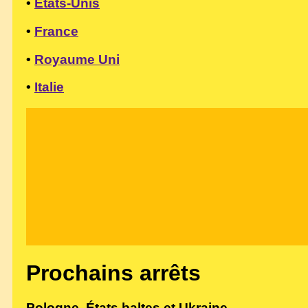
•
États-Unis
•
France
•
Royaume Uni
•
Italie
Prochains arrêts
Pologne, États baltes et Ukraine