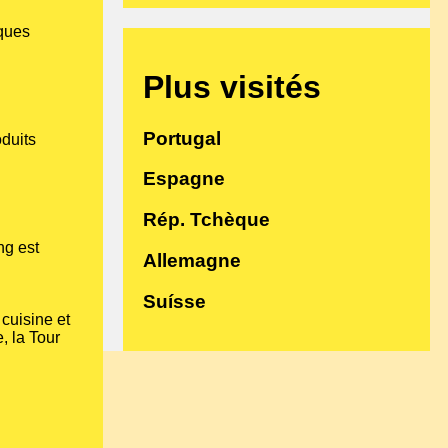
iques
Plus visités
Portugal
duits
Espagne
Rép. Tchèque
ng est
Allemagne
Suísse
 cuisine et
, la Tour