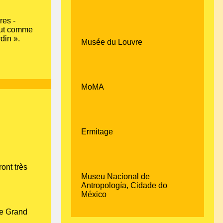
res -
Tout comme
din ».
Musée du Louvre
MoMA
Ermitage
ront très
Museu Nacional de
Antropología, Cidade do
México
le Grand