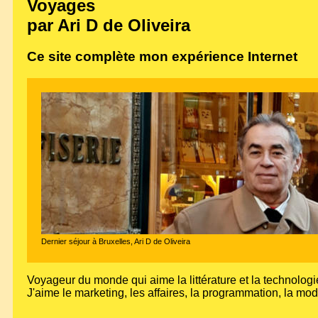
Voyages
par Ari D de Oliveira
Ce site complète mon expérience Internet
Dernier séjour à Bruxelles, Ari D de Oliveira
Voyageur du monde qui aime la littérature et la technologie,
J'aime le marketing, les affaires, la programmation, la mod